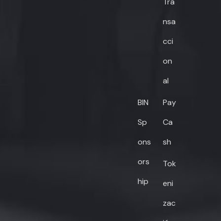
Tra
nsa
cci
on
al
BIN
Pay
Sp
Ca
ons
sh
ors
Tok
hip
eni
zac