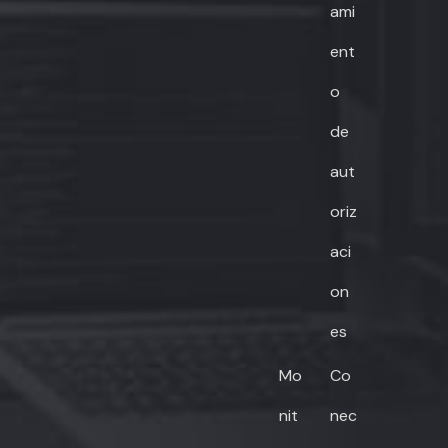
ami
ent
o
de
aut
oriz
aci
on
es
Mo
Co
nit
nec