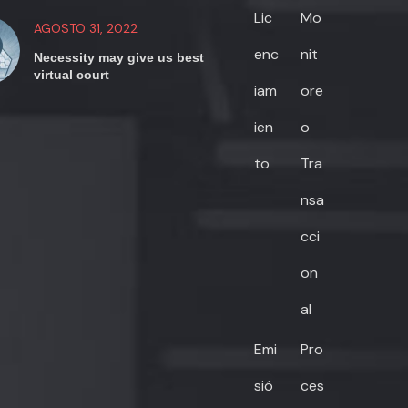
Lic
Mo
AGOSTO 31, 2022
enc
nit
Necessity may give us best
virtual court
iam
ore
ien
o
to
Tra
nsa
cci
on
al
Emi
Pro
sió
ces