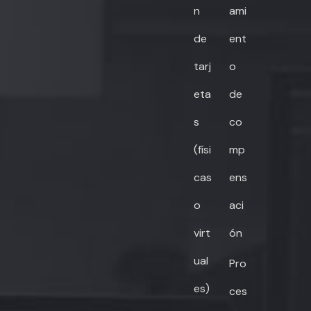
n
ami
de
ent
tarj
o
eta
de
s
co
(físi
mp
cas
ens
o
aci
virt
ón
ual
Pro
es)
ces