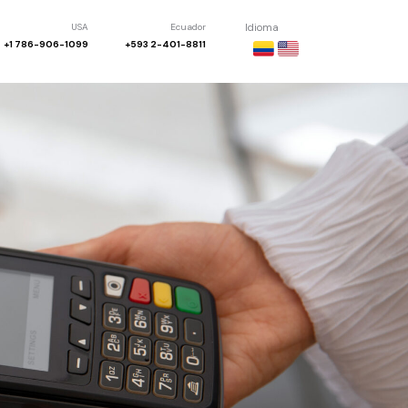
USA
Ecuador
Idioma
+1 786-906-1099
+593 2-401-8811