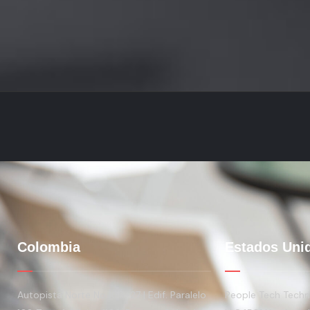
Colombia
Estados Uni
Autopista Norte No 108-27 | Edif. Paralelo
People Tech Techno