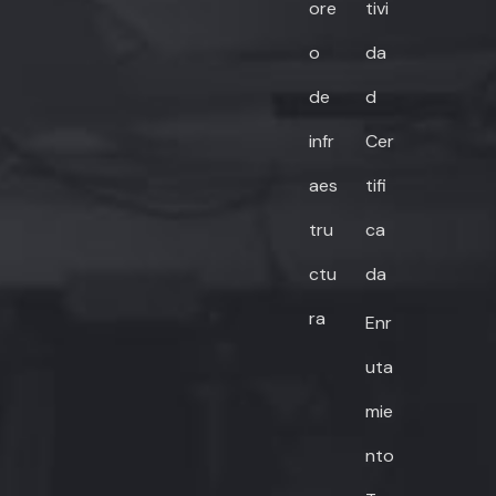
ore
tivi
o
da
de
d
infr
Cer
aes
tifi
tru
ca
ctu
da
ra
Enr
uta
mie
nto