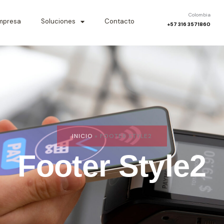
Colombia
mpresa
Soluciones
Contacto
+57 316 3571860
INICIO
»
FOOTER STYLE2
Footer Style2