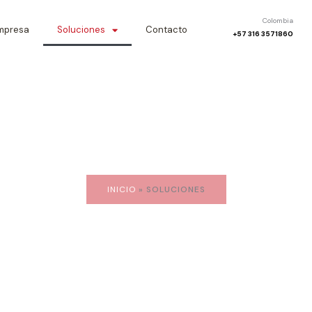
Colombia
mpresa
Soluciones
Contacto
+57 316 3571860
INICIO
»
SOLUCIONES
Soluciones