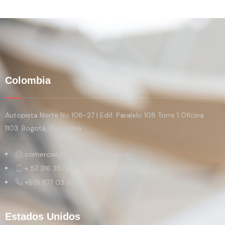
Colombia
Autopista Norte No 108-27 | Edif. Paralelo 108 Torre 1 Oficina
1103. Bogotá, Colombia
comercial@peopletech.com.co
+ 57 316 3571860
+601 877 03 37
Estados Unidos