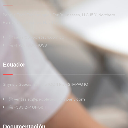
People Tech Technologies For Businesses, LLC 1501 Northern
Harrier Way, Reunion, FL 34747
sales@peopletech.com.co
+1 786-906-1099
Ecuador
Shyris y Suecia, Edificio IQON Piso 2 IMPAQTO
ventas.ec@peopletechcompany.com
+593 2-401-8811
Documentación