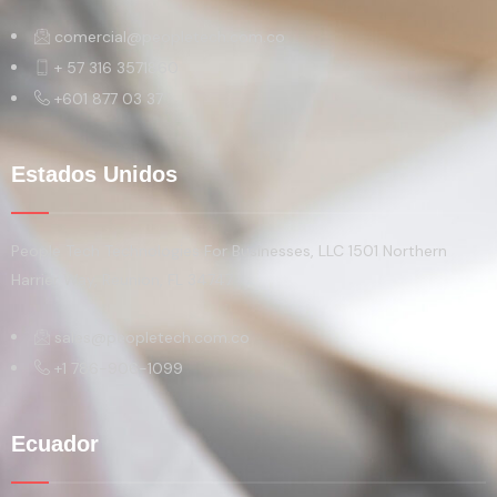
comercial@peopletech.com.co
+ 57 316 3571860
+601 877 03 37
Estados Unidos
People Tech Technologies For Businesses, LLC 1501 Northern
Harrier Way, Reunion, FL 34747
sales@peopletech.com.co
+1 786-906-1099
Ecuador