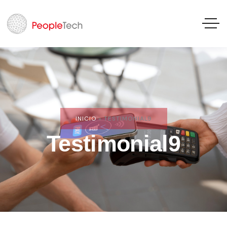
INICIO
»
TESTIMONIAL9
Testimonial9