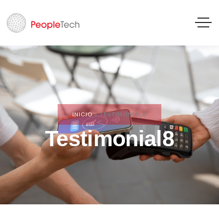
INICIO
»
TESTIMONIAL8
Testimonial8