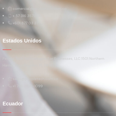
comercial@peopletech.com.co
+ 57 316 3571860
+601 877 03 37
Estados Unidos
People Tech Technologies For Businesses, LLC 1501 Northern
Harrier Way, Reunion, FL 34747
sales@peopletech.com.co
+1 786-906-1099
Ecuador