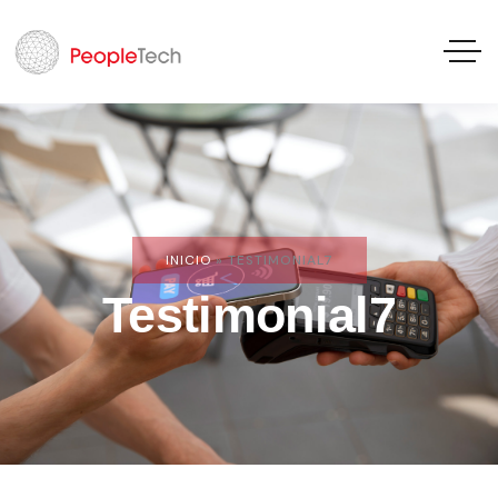
INICIO
»
TESTIMONIAL7
Testimonial7