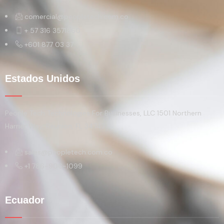
comercial@peopletech.com.co
+ 57 316 3571860
+601 877 03 37
Estados Unidos
People Tech Technologies For Businesses, LLC 1501 Northern
Harrier Way, Reunion, FL 34747
sales@peopletech.com.co
+1 786-906-1099
Ecuador