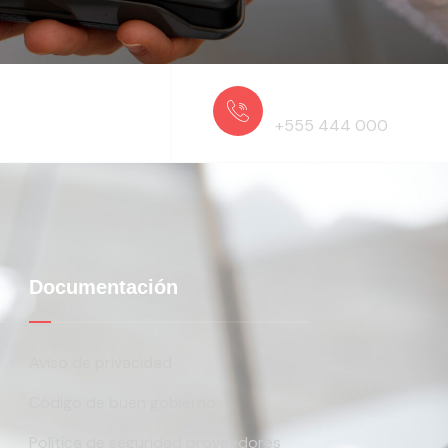
Request a Quote
+555 444 000
Documentación
Aviso de privacidad
Código de buen gobierno
Política de seguridad proveedores