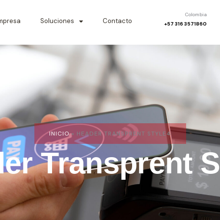
Colombia
mpresa
Soluciones
Contacto
+57 316 3571860
INICIO
»
HEADER TRANSPRENT STYLE4
er Transprent S