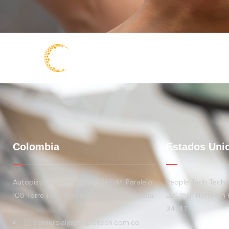
Colombia
Estados Uni
Autopista Norte No 108-27 | Edif. Paralelo
People Tech Techno
108 Torre 1 Oficina 1103. Bogotá, Colombia
LLC 1501 Northern 
34747
comercial@peopletech.com.co