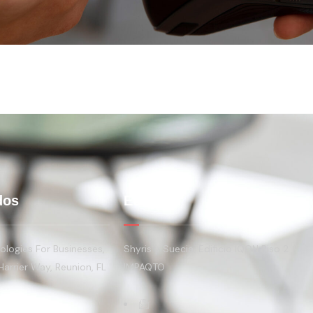
Inicio
Empresa
Soluciones
Contacto
dos
Ecuador
logies For Businesses,
Shyris y Suecia, Edificio IQON Piso 2
Harrier Way, Reunion, FL
IMPAQTO