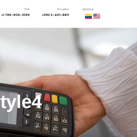
USA
Ecuador
Idioma
+1 786-906-1099
+593 2-401-8811
tyle4