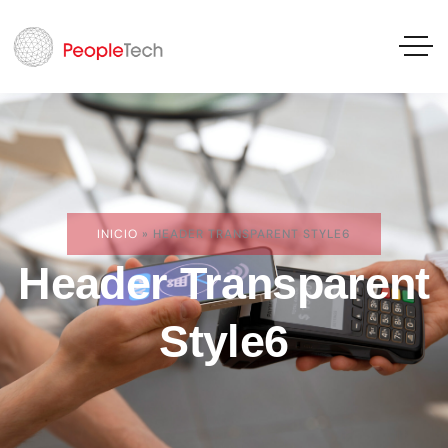
INICIO
»
HEADER TRANSPARENT STYLE6
Header Transparent
Style6