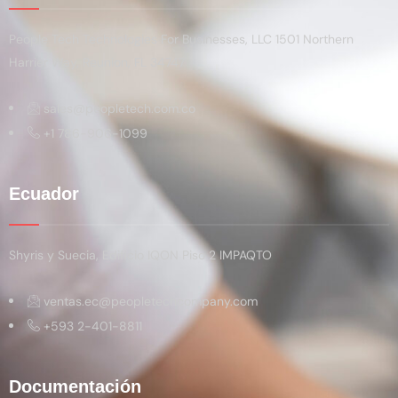
People Tech Technologies For Businesses, LLC 1501 Northern
Harrier Way, Reunion, FL 34747
sales@peopletech.com.co
+1 786-906-1099
Ecuador
Shyris y Suecia, Edificio IQON Piso 2 IMPAQTO
ventas.ec@peopletechcompany.com
+593 2-401-8811
Documentación