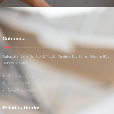
Colombia
Autopista Norte No 108-27 | Edif. Paralelo 108 Torre 1 Oficina 1103.
Bogotá, Colombia
comercial@peopletech.com.co
+ 57 316 3571860
+601 877 03 37
Estados Unidos