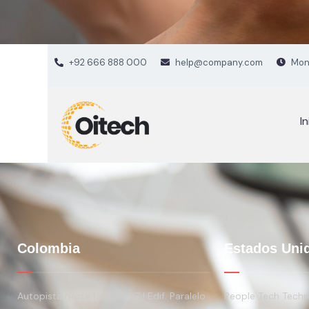
+92 666 888 000
help@company.com
Mon 
In
Colombia
Estados Uni
Autopista Norte No 108-27 | Edif. Paralelo
People Tech Techno