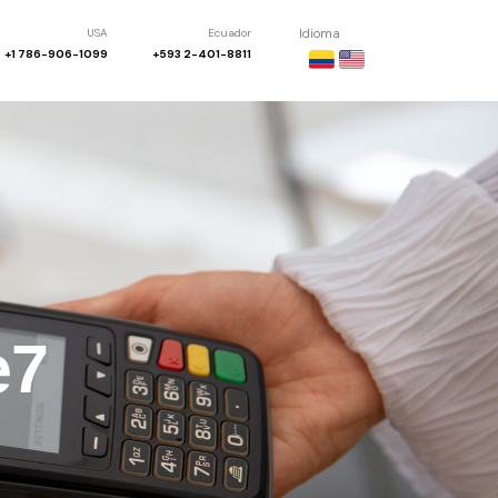
USA
Ecuador
Idioma
+1 786-906-1099
+593 2-401-8811
e7