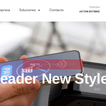
Colombia
mpresa
Soluciones
Contacto
+57 316 3571860
INICIO
»
HEADER NEW STYLE7
eader New Styl