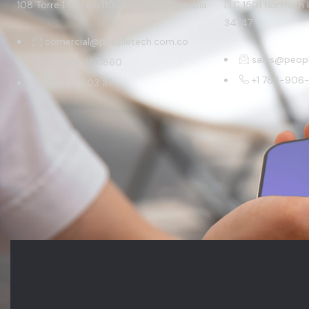
108 Torre 1 Oficina 1103. Bogotá, Colombia
LLC 1501 Northern 
34747
comercial@peopletech.com.co
sales@peop
+ 57 316 3571860
+1 786-906
+601 877 03 37