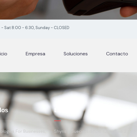
- Sat 8:00 - 6:30, Sunday - CLOSED
icio
Empresa
Soluciones
Contacto
dos
Ecuador
logies For Businesses,
Shyris y Suecia, Edificio IQON Piso 2