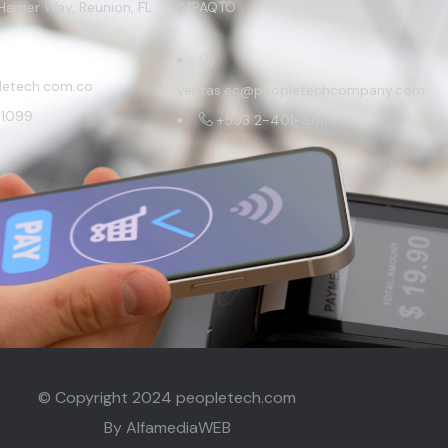
Harrier Way, Reunion, FL
IMPAQTO
letech.com.co
ventas.ec@peopletechcompany.com
-1099
+593 2-401-8811
© Copyright 2024 peopletech.com
By
AlfamediaWEB