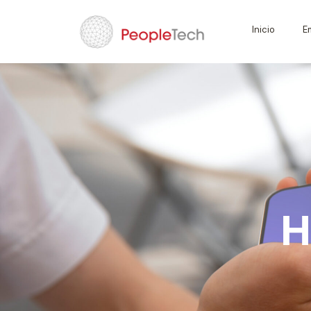
Inicio
E
H