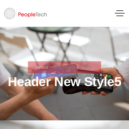
INICIO
»
HEADER NEW STYLE5
Header New Style5