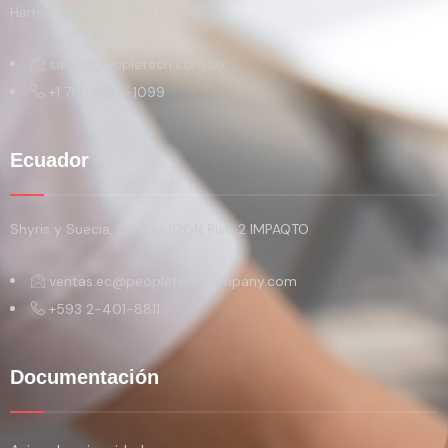
Harrier Way, Reunion, FL 34747
sales@peopletech.com.co
+1 786-906-1099
Ecuador
Shyris y Suecia, Edificio IQON Piso 2 IMPAQTO
ventas.ec@peopletechcompany.com
+593 2-401-8811
Documentación