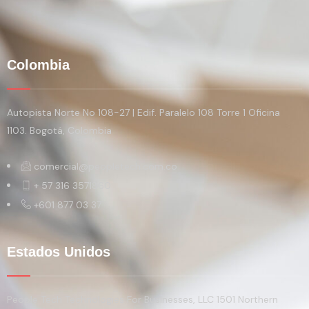
Colombia
Autopista Norte No 108-27 | Edif. Paralelo 108 Torre 1 Oficina
1103. Bogotá, Colombia
comercial@peopletech.com.co
+ 57 316 3571860
+601 877 03 37
Estados Unidos
People Tech Technologies For Businesses, LLC 1501 Northern