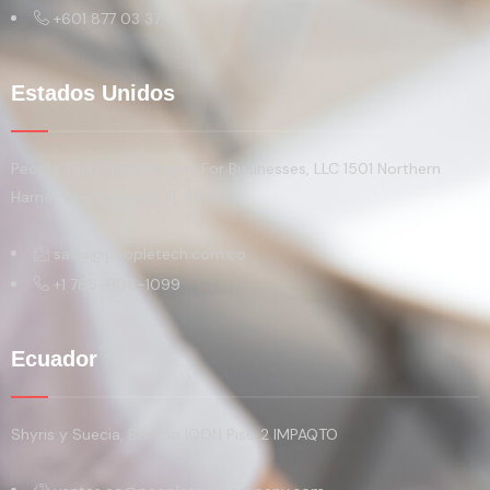
+601 877 03 37
Estados Unidos
People Tech Technologies For Businesses, LLC 1501 Northern
Harrier Way, Reunion, FL 34747
sales@peopletech.com.co
+1 786-906-1099
Ecuador
Shyris y Suecia, Edificio IQON Piso 2 IMPAQTO