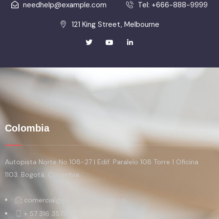
needhelp@example.com
Tel: +666-888-9999
121 King Street, Melbourne
Colombia
Autopista Norte No 108-27 | Edif. Paralelo 108 Torre 1 Oficina
1103. Bogotá, Colombia
comercial@peopletech.com.co
+ 57 316 3571860