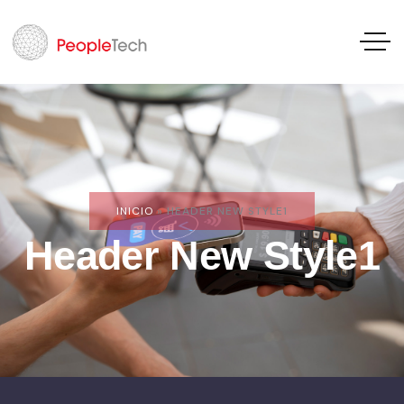
INICIO
»
HEADER NEW STYLE1
Header New Style1