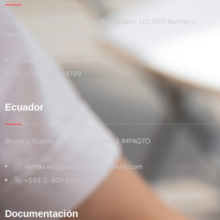
People Tech Technologies For Businesses, LLC 1501 Northern
Harrier Way, Reunion, FL 34747
sales@peopletech.com.co
+1 786-906-1099
Ecuador
Shyris y Suecia, Edificio IQON Piso 2 IMPAQTO
ventas.ec@peopletechcompany.com
+593 2-401-8811
Documentación