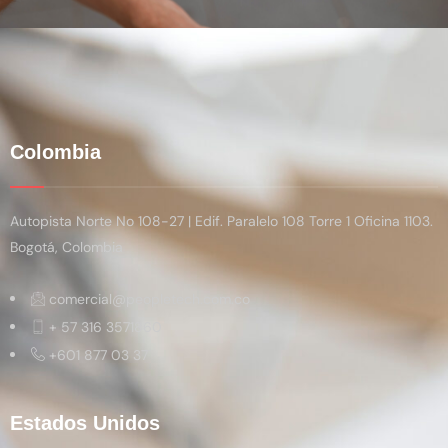
Colombia
Autopista Norte No 108-27 | Edif. Paralelo 108 Torre 1 Oficina 1103.
Bogotá, Colombia
comercial@peopletech.com.co
+ 57 316 3571860
+601 877 03 37
Estados Unidos