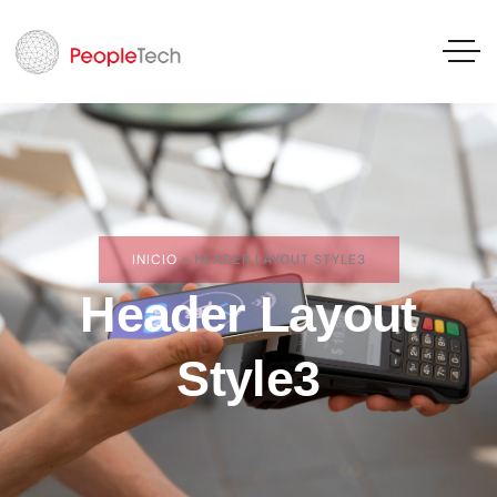
INICIO
»
HEADER LAYOUT STYLE3
Header Layout
Style3