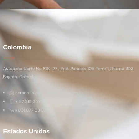
Colombia
Autopista Norte No 108-27 | Edif. Paralelo 108 Torre 1 Oficina 1103.
Bogotá, Colombia
comercial@peopletech.com.co
+ 57 316 3571860
+601 877 03 37
Estados Unidos