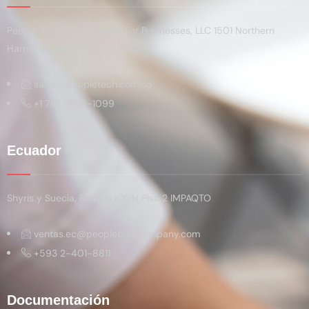
People Tech Technologies For Businesses, LLC 1501 Northern
Harrier Way, Reunion, FL 34747
sales@peopletech.com.co
+1 786-906-1099
Ecuador
Shyris y Suecia, Edificio IQON Piso 2 IMPAQTO
ventas.ec@peopletechcompany.com
+593 2-401-8811
Documentación