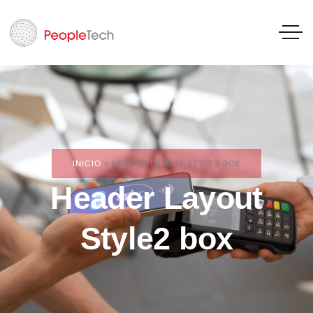
INICIO
»
HEADER LAYOUT STYLE2 BOX
Header Layout
Style2 box